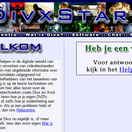
helpen in de digitale wereld van
n omzetten van videobestanden.
n met uitgebreide informatie over
inmiddels uitgegroeid tot
 liefhebbers van het bewerken van
g in op de beste technieken om
nt hier alles lezen over de
ietechnieken zoals Divx en Xvid.
 leren hoe je je eigen DVD's
f zelfs hoe je ondertiteling aan
. Als je een probleem hebt of
k dan ons
Helpcentre
.
t Divx nu eigelijk is, of meer
wilt, lees dan onze eigen
Wat is
oor.