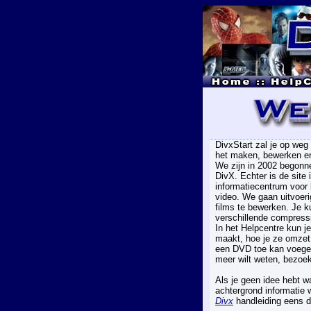
DivxStart zal je op weg 
het maken, bewerken e
We zijn in 2002 begonne
DivX. Echter is de site 
informatiecentrum voor
video. We gaan uitvoeri
films te bewerken. Je ku
verschillende compress
In het Helpcentre kun je
maakt, hoe je ze omzet o
een DVD toe kan voegen
meer wilt weten, bezoe
Als je geen idee hebt wa
achtergrond informatie 
Divx
handleiding eens d