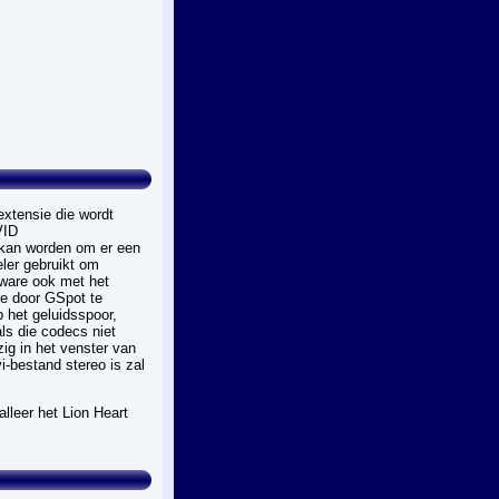
extensie die wordt
VID
 kan worden om er een
ler gebruikt om
tware ook met het
je door GSpot te
p het geluidsspoor,
ls die codecs niet
ig in het venster van
i-bestand stereo is zal
lleer het Lion Heart