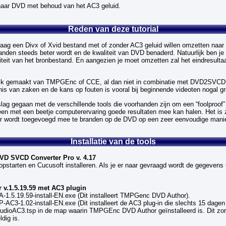
naar DVD met behoud van het AC3 geluid.
Reden van deze tutorial
ag een Divx of Xvid bestand met of zonder AC3 geluid willen omzetten naa
anden steeds beter wordt en de kwaliteit van DVD benaderd. Natuurlijk ben je 
iteit van het bronbestand. En aangezien je moet omzetten zal het eindresultaa
uik gemaakt van TMPGEnc of CCE, al dan niet in combinatie met DVD2SVCD.
is van zaken en de kans op fouten is vooral bij beginnende videoten nogal gr
lag gegaan met de verschillende tools die voorhanden zijn om een “foolproof”
een met een beetje computerervaring goede resultaten mee kan halen. Het is 
er wordt toegevoegd mee te branden op de DVD op een zeer eenvoudige manie
Installatie van de tools
VD SVCD Converter Pro v. 4.17
pstarten en Cucusoft installeren. Als je er naar gevraagd wordt de gegevens
v.1.5.19.59 met AC3 plugin
A-1.5.19.59-install-EN.exe (Dit installeert TMPGenc DVD Author).
P-AC3-1.02-install-EN.exe (Dit installeert de AC3 plug-in die slechts 15 dagen 
 AudioAC3.tsp in de map waarin TMPGEnc DVD Author geïnstalleerd is. Dit zor
ldig is.