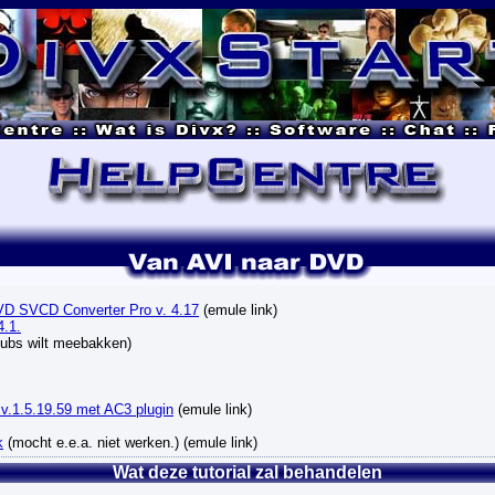
D SVCD Converter Pro v. 4.17
(emule link)
4.1.
subs wilt meebakken)
.1.5.19.59 met AC3 plugin
(emule link)
k
(mocht e.e.a. niet werken.) (emule link)
Wat deze tutorial zal behandelen