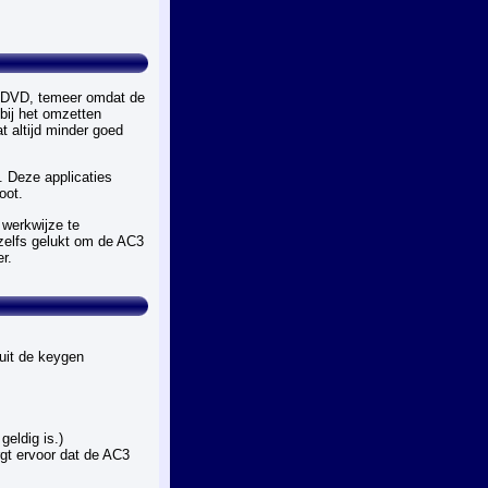
r DVD, temeer omdat de
bij het omzetten
t altijd minder goed
 Deze applicaties
oot.
 werkwijze te
zelfs gelukt om de AC3
r.
 uit de keygen
geldig is.)
gt ervoor dat de AC3