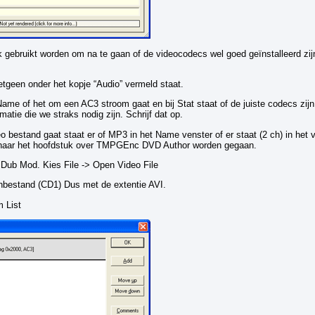
 gebruikt worden om na te gaan of de videocodecs wel goed geïnstalleerd zij
etgeen onder het kopje “Audio” vermeld staat.
ame of het om een AC3 stroom gaat en bij Stat staat of de juiste codecs zijn 
rmatie die we straks nodig zijn. Schrijf dat op.
o bestand gaat staat er of MP3 in het Name venster of er staat (2 ch) in het va
ct naar het hoofdstuk over TMPGEnc DVD Author worden gegaan.
l Dub Mod. Kies File -> Open Video File
nbestand (CD1) Dus met de extentie AVI.
 List