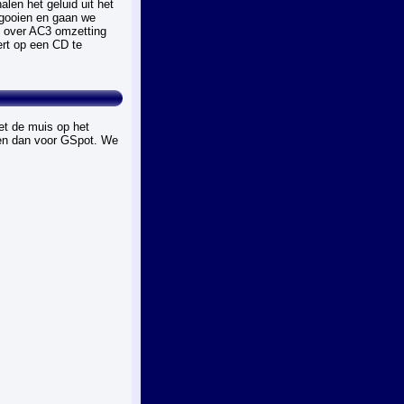
en het geluid uit het
ggooien en gaan we
 over AC3 omzetting
rt op een CD te
et de muis op het
en dan voor GSpot. We