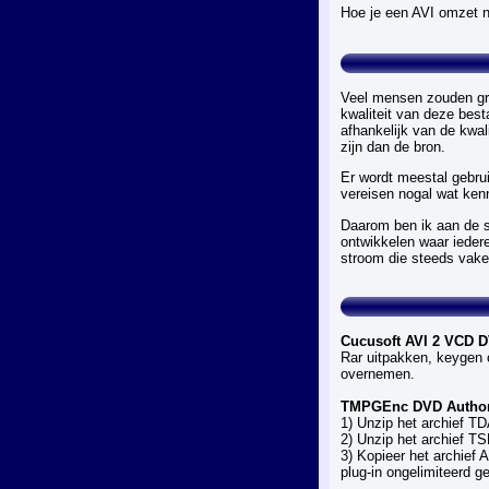
Hoe je een AVI omzet 
Veel mensen zouden gra
kwaliteit van deze best
afhankelijk van de kwal
zijn dan de bron.
Er wordt meestal gebr
vereisen nogal wat kenn
Daarom ben ik aan de s
ontwikkelen waar ieder
stroom die steeds vak
Cucusoft AVI 2 VCD D
Rar uitpakken, keygen o
overnemen.
TMPGEnc DVD Author 
1) Unzip het archief TD
2) Unzip het archief TS
3) Kopieer het archief
plug-in ongelimiteerd ge