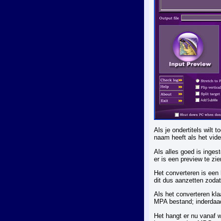
Als je ondertitels wilt 
naam heeft als het vid
Als alles goed is inges
er is een preview te zi
Het converteren is een 
dit dus aanzetten zodat
Als het converteren kla
MPA bestand; inderdaad,
Het hangt er nu vanaf 