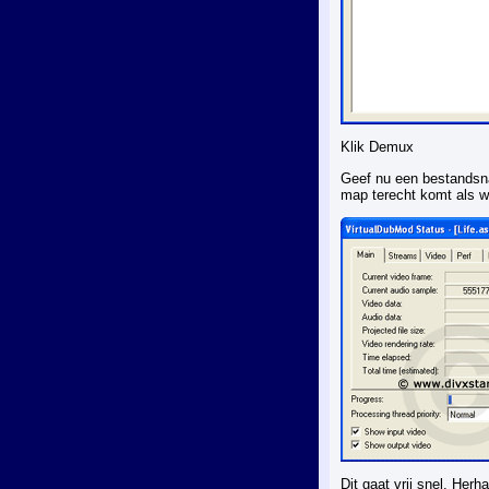
Klik Demux
Geef nu een bestandsnaa
map terecht komt als w
Dit gaat vrij snel. Her