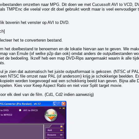
 avibestanden omzetten naar MPG. Dit doen we met Cucussoft AVI to VCD, 
t als TMPEnc die veelal voor dit doel gebruikt wordt maar is veel eenvoudiger 
lik bovenin het venster op AVI to DVD.
ch]
lecteer het te converteren bestand.
om het doelbestand te benoemen en de lokatie hiervan aan te geven. We mak
dmap van Emule (of welke p2p dan ook) omdat anders de outputbestanden wo
iet de bedoeling. Ikzelf heb een map DVD-Rips aangemaakt waarin ik alle tijd
ts.
zul je zien dat automatisch het juiste outputformaat is gekozen. (NTSC of PAL)
l. een NTSC file omzet naar PAL (of andersom) krijg je schokkerige beelden. Er
 kopieën worden toegevoegd wat een schokkerig beeld kan geven. Bijna alle
pelen. Kies voor Keep Aspect Ratio en niet voor Split target movie.
oor elk deel van de film. (Cd1, Cd2 indien aanwezig)