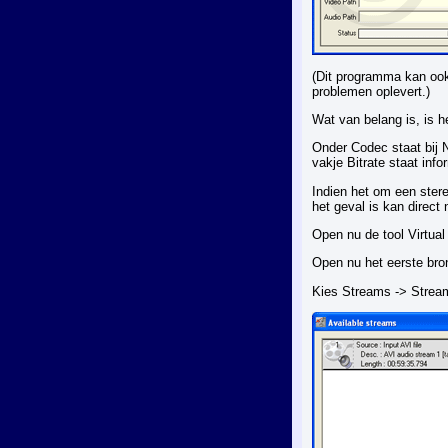
(Dit programma kan ook
problemen oplevert.)
Wat van belang is, is h
Onder Codec staat bij N
vakje Bitrate staat info
Indien het om een stere
het geval is kan dire
Open nu de tool Virtua
Open nu het eerste bro
Kies Streams -> Stream