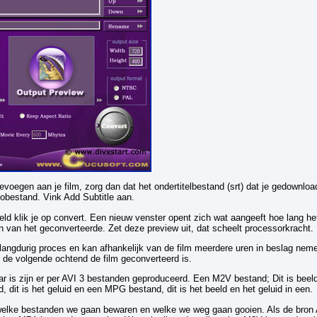
toevoegen aan je film, zorg dan dat het ondertitelbestand (srt) dat je gedownlo
eobestand. Vink Add Subtitle aan.
teld klik je op convert. Een nieuw venster opent zich wat aangeeft hoe lang h
en van het geconverteerde. Zet deze preview uit, dat scheelt processorkracht.
langdurig proces en kan afhankelijk van de film meerdere uren in beslag nem
 de volgende ochtend de film geconverteerd is.
ar is zijn er per AVI 3 bestanden geproduceerd. Een M2V bestand; Dit is beel
 dit is het geluid en een MPG bestand, dit is het beeld en het geluid in een.
welke bestanden we gaan bewaren en welke we weg gaan gooien. Als de bron 