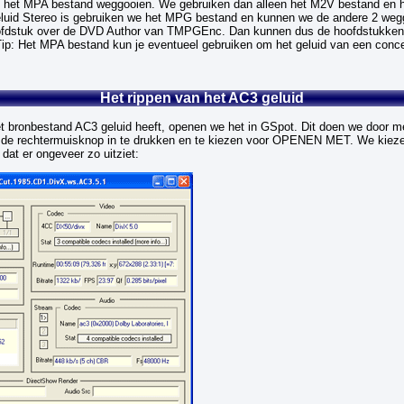
et MPA bestand weggooien. We gebruiken dan alleen het M2V bestand en hal
eluid Stereo is gebruiken we het MPG bestand en kunnen we de andere 2 we
hoofdstuk over de DVD Author van TMPGEnc. Dan kunnen dus de hoofdstukken
ip: Het MPA bestand kun je eventueel gebruiken om het geluid van een conce
Het rippen van het AC3 geluid
et bronbestand AC3 geluid heeft, openen we het in GSpot. Dit doen we door m
, de rechtermuisknop in te drukken en te kiezen voor OPENEN MET. We kiez
 dat er ongeveer zo uitziet: