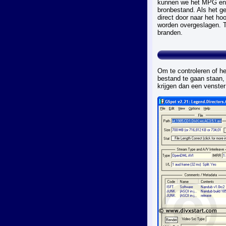
kunnen we het MPG en h
bronbestand. Als het g
direct door naar het 
worden overgeslagen. T
branden.
Om te controleren of h
bestand te gaan staan
krijgen dan een venster