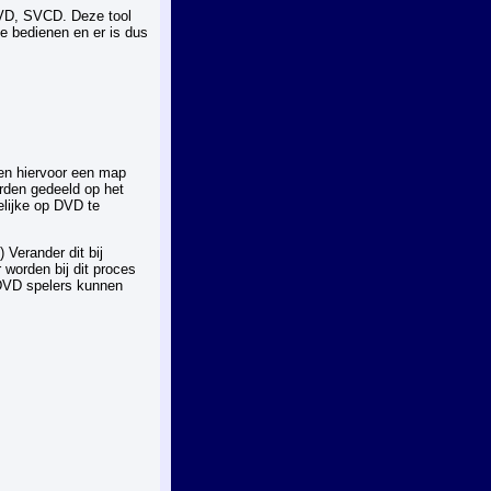
DVD, SVCD. Deze tool
te bedienen en er is dus
en hiervoor een map
rden gedeeld op het
elijke op DVD te
 Verander dit bij
 worden bij dit proces
 DVD spelers kunnen