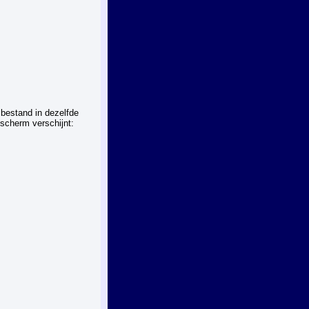
 bestand in dezelfde
scherm verschijnt: