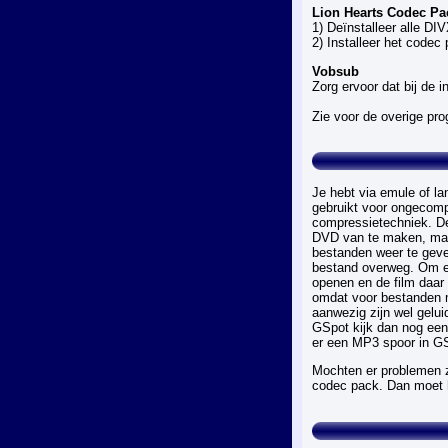
Lion Hearts Codec Pa
1) Deïnstalleer alle DI
2) Installeer het codec
Vobsub
Zorg ervoor dat bij de 
Zie voor de overige pro
Je hebt via emule of la
gebruikt voor ongecom
compressietechniek. De
DVD van te maken, maa
bestanden weer te geve
bestand overweg. Om e.
openen en de film daar 
omdat voor bestanden me
aanwezig zijn wel gelui
GSpot kijk dan nog eens
er een MP3 spoor in GSp
Mochten er problemen z
codec pack. Dan moet 