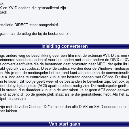
ck
VX en XVID codecs die geïnstalleerd zijn.
 pack
installatie DIRECT staat aangevinkt!
gramma’s de uitleg die bij de bestanden zit.
Inleiding converteren
ngs andere weg de beschikking over een film met de extensie AVI. Dit is een 
primeerde videobestanden of voor bestanden met onder andere de DIVX of X
 conversiesoftware die de bestanden gaat omzetten naar MPG, dat gebruikt
kt gebruik van codecs. Diezelfde codecs worden door de Windows mediaspe
n. Als je met de mediaspeler het bestand kunt afspelen kan de conversiesof
e.a. nog eens te controleren kun je het bestand openen met GSpot. Dit doe 
in te laden. Dit tooltje geeft weer of de bestanden te bewerken zijn. Let ook o
t dolbydigital geluid (AC3) aparte codecs nodig zijn. De mediaspeler geeft a
d in stereo, dus daardoor kun je in de war raken. Is er geen AC3 codec aanwez
 of ac3enc.dll op de goede plek staat als je die geïnstalleerd hebt. Als het av
ot te zien zijn.
ijn met de video Codecs, Deïnstalleer dan alle DIVX en XVID codecs en insta
het lukken.
Van start gaan