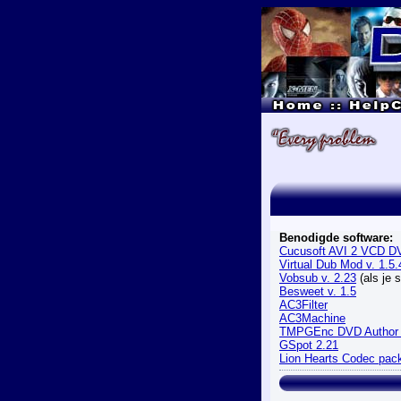
Benodigde software:
Cucusoft AVI 2 VCD DV
Virtual Dub Mod v. 1.5.
Vobsub v. 2.23
(als je 
Besweet v. 1.5
AC3Filter
AC3Machine
TMPGEnc DVD Author v
GSpot 2.21
Lion Hearts Codec pac