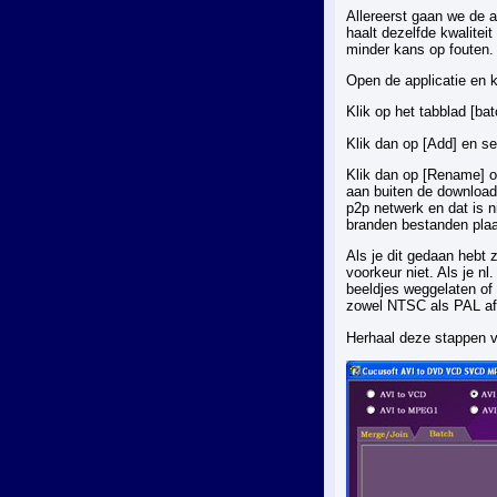
Allereerst gaan we de
haalt dezelfde kwalitei
minder kans op fouten.
Open de applicatie en k
Klik op het tabblad [bat
Klik dan op [Add] en se
Klik dan op [Rename] 
aan buiten de downloa
p2p netwerk en dat is n
branden bestanden plaa
Als je dit gedaan hebt 
voorkeur niet. Als je n
beeldjes weggelaten of
zowel NTSC als PAL afs
Herhaal deze stappen v